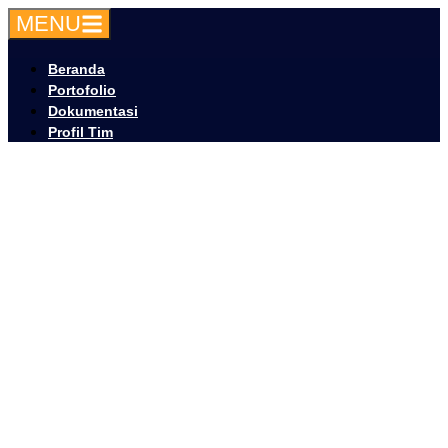
MENU
Beranda
Portofolio
Dokumentasi
Profil Tim
Menuju SDM Indonesia
Unggul
Melalui Ketahanan Pangan
dan Gizi
Buat rencana, evaluasi, dan strategi mencapai target